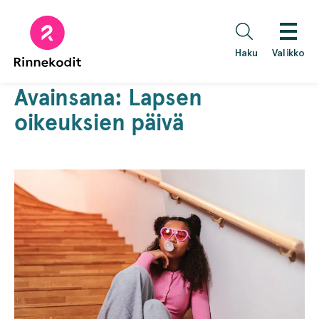
Hyppää
sisältöön
Haku
Valikko
Avainsana:
Lapsen
oikeuksien päivä