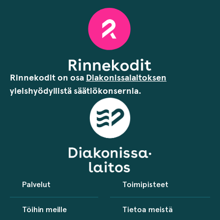
Rinnekodit on osa
Diakonissalaitoksen
yleishyödyllistä säätiökonsernia.
Palvelut
Toimipisteet
Töihin meille
Tietoa meistä