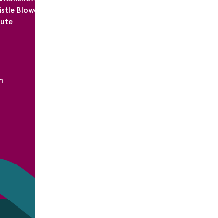
stle Blower)
aute
n