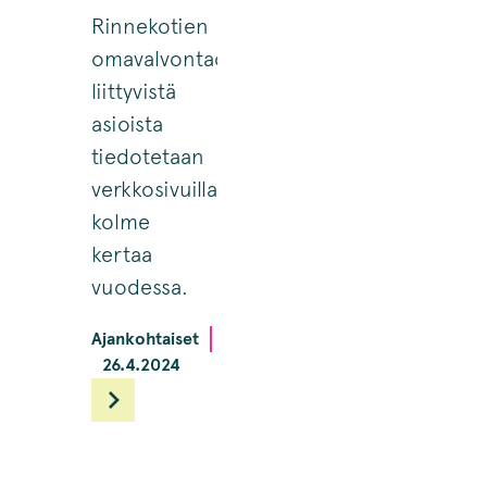
Rinnekotien
omavalvontaohjelmaan
liittyvistä
asioista
tiedotetaan
verkkosivuillamme
kolme
kertaa
vuodessa.
Ajankohtaiset
26.4.2024