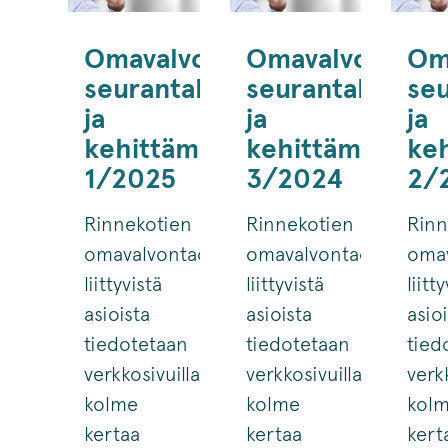
Omavalvonnan
Omavalvonnan
Om
seurantahavainnot
seurantahavain
se
ja
ja
ja
kehittämistoimenpiteet
kehittämistoim
ke
1/2025
3/2024
2/
Rinnekotien
Rinnekotien
Rinn
omavalvontaohjelmaan
omavalvontaohjelmaa
oma
liittyvistä
liittyvistä
liitt
asioista
asioista
asio
tiedotetaan
tiedotetaan
tied
verkkosivuillamme
verkkosivuillamme
verk
kolme
kolme
kol
kertaa
kertaa
kert