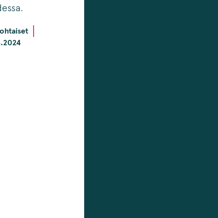
essa.
ohtaiset
8.2024