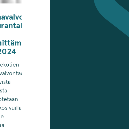
avalvonnan
not
urantahavainnot
enpiteet
hittämistoimenpiteet
2024
ekotien
n
valvontaohjelmaan
yvistä
ista
otetaan
kosivuillamme
me
aa