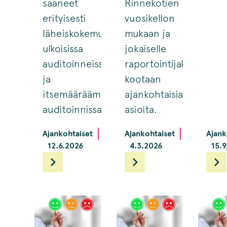
saaneet
Rinnekotien
erityisesti
vuosikellon
läheiskokemuskyselyissä,
mukaan ja
ulkoisissa
jokaiselle
auditoinneissa
raportointijaksolle
ja
kootaan
itsemääräämisoikeuden
ajankohtaisia
auditoinnissa.
asioita.
Ajankohtaiset
Ajankohtaiset
Ajank
12.6.2026
4.3.2026
15.