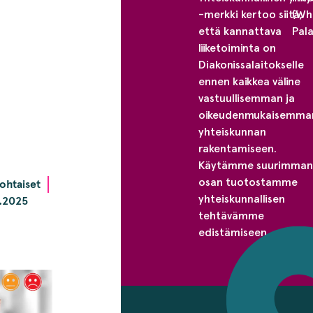
-merkki kertoo siitä,
(Whi
että kannattava
Pal
liiketoiminta on
Diakonissalaitokselle
ennen kaikkea väline
vastuullisemman ja
oikeudenmukaisemma
yhteiskunnan
rakentamiseen.
Käytämme suurimman
osan tuotostamme
ohtaiset
yhteiskunnallisen
9.2025
tehtävämme
edistämiseen.