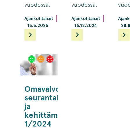
vuodessa.
vuodessa.
vuod
Ajankohtaiset
Ajankohtaiset
Ajank
15.5.2025
16.12.2024
28.
Omavalvonnan
seurantahavainnot
ja
kehittämistoimenpiteet
1/2024