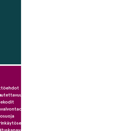
ttöehdot
s
vutettavuusseloste
nekodit
valvontaohjelma
tosuoja
inkäytösepäilyjen
s
oituskanava