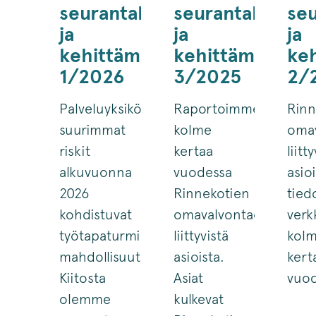
seurantahavainnot
seurantahavain
se
ja
ja
ja
kehittämistoimenpiteet
kehittämistoim
ke
1/2026
3/2025
2/
Palveluyksiköissä
Raportoimme
Rinn
suurimmat
kolme
oma
riskit
kertaa
liitt
alkuvuonna
vuodessa
asio
2026
Rinnekotien
tied
kohdistuvat
omavalvontaohjelmaa
verk
työtapaturmien
liittyvistä
kol
mahdollisuuteen.
asioista.
kert
Kiitosta
Asiat
vuod
olemme
kulkevat