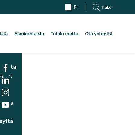
FI
Haku
istä
Ajankohtaista
Töihin meille
Ota yhteyttä
taista
steet
eille
eyttä