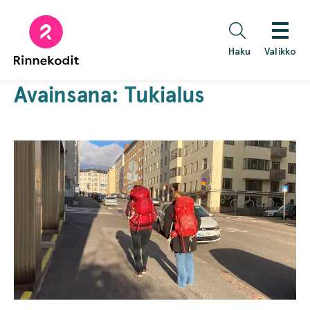
Hyppää
sisältöön
Haku
Valikko
Avainsana:
Tukialus