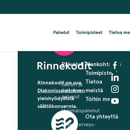
Palvelut
Toimipisteet
Tietoa me
Palvelut
Ajankohtaista
Toimipisteet
Tietoa
Rinnekodit on osa
Lasten ja
meistä
Diakonissalaitoksen
nuorten
palvelut
yleishyödyllistä
Töihin meille
säätiökonsernia.
Vammaispalvelut
Ota yhteyttä
Mielenterveys-