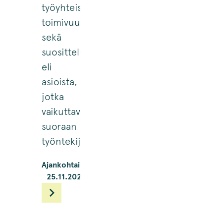
työyhteisön
toimivuudesta
sekä
suositteluhalukkuudesta
eli
asioista,
jotka
vaikuttavat
suoraan
työntekijäkokemukseen.
Ajankohtaiset
25.11.2024