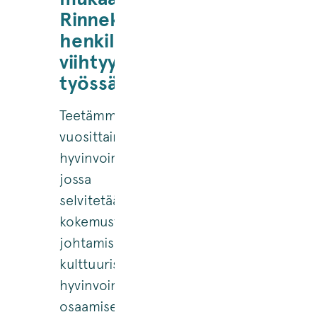
Rinnekotien
henkilöstö
viihtyy
työssään
Teetämme
vuosittain
hyvinvointikyselyn,
jossa
selvitetään
kokemusta
johtamisesta,
kulttuurista,
hyvinvoinnista,
osaamisesta,