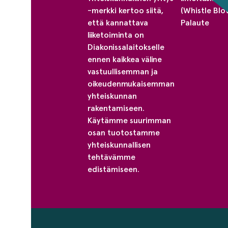
-merkki kertoo siitä,
(Whistle Blo
että kannattava
Palaute
liiketoiminta on
Diakonissalaitokselle
ennen kaikkea väline
vastuullisemman ja
oikeudenmukaisemman
yhteiskunnan
rakentamiseen.
Käytämme suurimman
osan tuotostamme
yhteiskunnallisen
tehtävämme
edistämiseen.