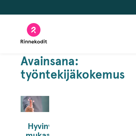
Hyppää
sisältöön
Avainsana:
työntekijäkokemus
Hyvinvointikyselyn
mukaan