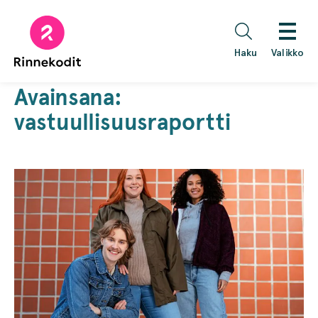
Hyppää
sisältöön
Haku
Valikko
Avainsana:
vastuullisuusraportti