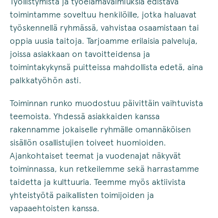
Työllistymistä ja työelämävalmiuksia edistävä
toimintamme soveltuu henkilöille, jotka haluavat
työskennellä ryhmässä, vahvistaa osaamistaan tai
oppia uusia taitoja. Tarjoamme erilaisia palveluja,
joissa asiakkaan on tavoitteidensa ja
toimintakykynsä puitteissa mahdollista edetä, aina
palkkatyöhön asti.
Toiminnan runko muodostuu päivittäin vaihtuvista
teemoista. Yhdessä asiakkaiden kanssa
rakennamme jokaiselle ryhmälle omannäköisen
sisällön osallistujien toiveet huomioiden.
Ajankohtaiset teemat ja vuodenajat näkyvät
toiminnassa, kun retkeilemme sekä harrastamme
taidetta ja kulttuuria. Teemme myös aktiivista
yhteistyötä paikallisten toimijoiden ja
vapaaehtoisten kanssa.