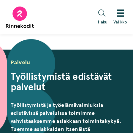
Hyppää
sisältöön
Haku
Valikko
Palvelu
Työllistymistä edistävät
palvelut
Työllistymistä ja työelämävalmiuksia
edistävissä palveluissa toimimme
vahvistaaksemme asiakkaan toimintakykyä.
Tuemme asiakkaiden itsenäistä