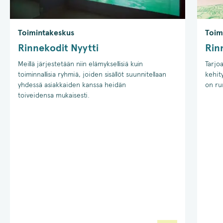
Toim
Toimintakeskus
Rin
Rinnekodit Nyytti
Tarjo
Meillä järjestetään niin elämyksellisiä kuin
kehity
toiminnallisia ryhmiä, joiden sisällöt suunnitellaan
on ru
yhdessä asiakkaiden kanssa heidän
toiveidensa mukaisesti.