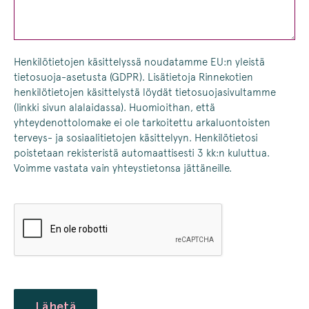
Henkilötietojen käsittelyssä noudatamme EU:n yleistä
tietosuoja-asetusta (GDPR). Lisätietoja Rinnekotien
henkilötietojen käsittelystä löydät tietosuojasivultamme
(linkki sivun alalaidassa). Huomioithan, että
yhteydenottolomake ei ole tarkoitettu arkaluontoisten
terveys- ja sosiaalitietojen käsittelyyn. Henkilötietosi
poistetaan rekisteristä automaattisesti 3 kk:n kuluttua.
Voimme vastata vain yhteystietonsa jättäneille.
CAPTCHA
Lähetä