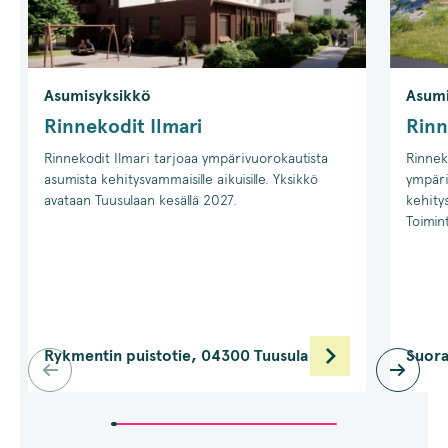
Asumisyksikkö
Asumi
Rinnekodit Ilmari
Rinn
Rinnekodit Ilmari tarjoaa ympärivuorokautista
Rinnek
asumista kehitysvammaisille aikuisille. Yksikkö
ympäri
avataan Tuusulaan kesällä 2027.
kehitys
Toimin
Rykmentin puistotie, 04300 Tuusula
Suora