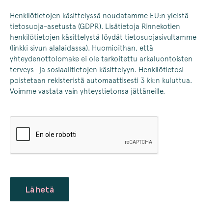
Henkilötietojen käsittelyssä noudatamme EU:n yleistä
tietosuoja-asetusta (GDPR). Lisätietoja Rinnekotien
henkilötietojen käsittelystä löydät tietosuojasivultamme
(linkki sivun alalaidassa). Huomioithan, että
yhteydenottolomake ei ole tarkoitettu arkaluontoisten
terveys- ja sosiaalitietojen käsittelyyn. Henkilötietosi
poistetaan rekisteristä automaattisesti 3 kk:n kuluttua.
Voimme vastata vain yhteystietonsa jättäneille.
CAPTCHA
Lähetä