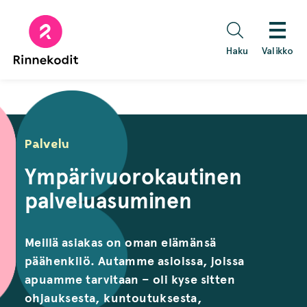
Hyppää
sisältöön
Haku
Valikko
Palvelu
Ympärivuorokautinen
palveluasuminen
Meillä asiakas on oman elämänsä
päähenkilö. Autamme asioissa, joissa
apuamme tarvitaan – oli kyse sitten
ohjauksesta, kuntoutuksesta,