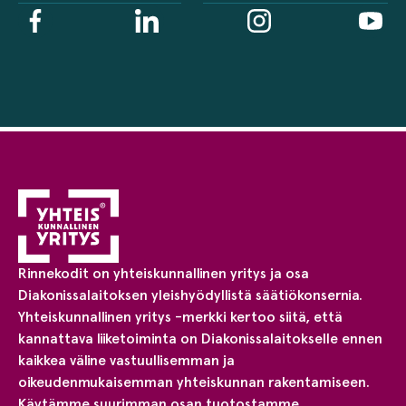
Rinnekodit on yhteiskunnallinen yritys ja osa
Diakonissalaitoksen yleishyödyllistä säätiökonsernia.
Yhteiskunnallinen yritys -merkki kertoo siitä, että
kannattava liiketoiminta on Diakonissalaitokselle ennen
kaikkea väline vastuullisemman ja
oikeudenmukaisemman yhteiskunnan rakentamiseen.
Käytämme suurimman osan tuotostamme